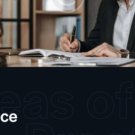
eas of
nce