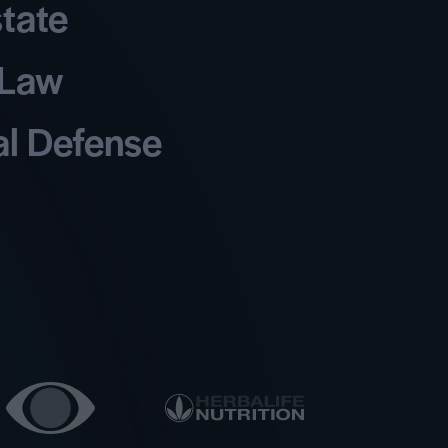
state
 Law
al Defense