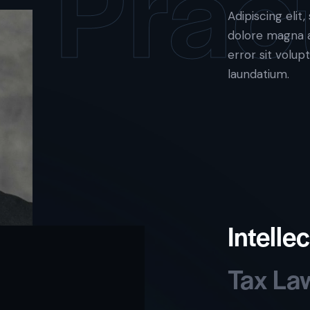
Prac
Adipiscing eli
dolore magna a
error sit vol
laundatium.
Intelle
Tax La