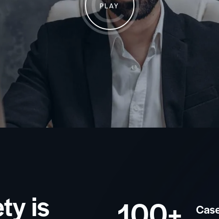
PLAY
ty is
100+
Case