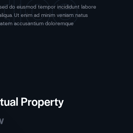
tice
t, sed do eiusmod tempor incididunt labore
liqua. Ut enim ad minim veniam natus
uptatem accusantium doloremque
ctual Property
w