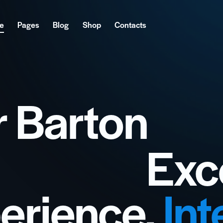
e
Pages
Blog
Shop
Contacts
r Barton
Exc
erience.
Int