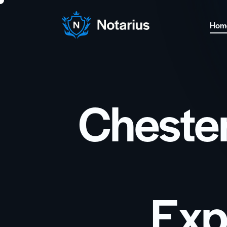
Hom
Cheste
Exp