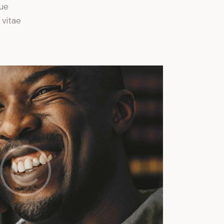
ue
 vitae