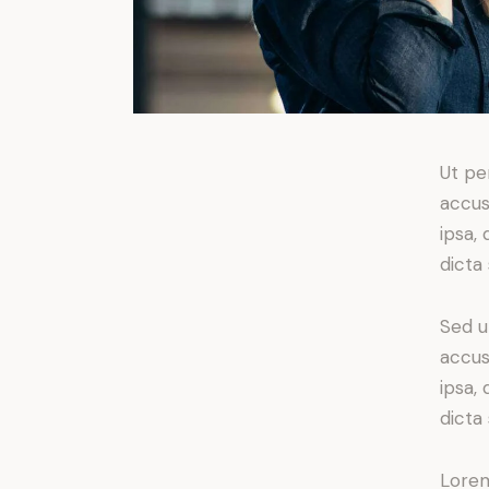
Ut pe
accus
ipsa,
dicta
Sed u
accus
ipsa,
dicta
Lorem