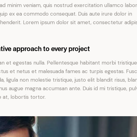
ad minim veniam, quis nostrud exercitation ullamco labori
iquip ex ea commodo consequat. Duis aute irure dolor in
henderit. Lorem ipsum dolor sit amet, consectetur adipi
tive approach to every project
n et egestas nulla. Pellentesque habitant morbi tristiqu
tus et netus et malesuada fames ac turpis egestas. Fus
a, ligula non molestie tristique, justo elit blandit risus, bla
us augue magna accumsan ante. Duis id mi tristique, pul
 at, lobortis tortor.