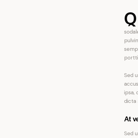
Q
sodal
pulvi
sempe
portt
Sed u
accus
ipsa,
dicta
At v
Sed u