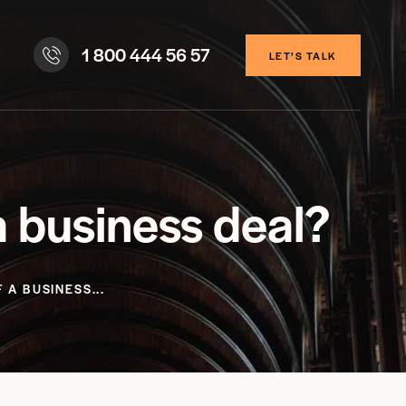
1 800 444 56 57
LET’S TALK
a business deal?
A BUSINESS...