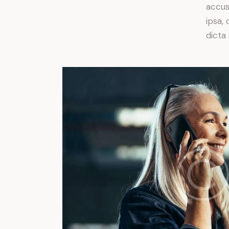
accus
ipsa,
dicta 