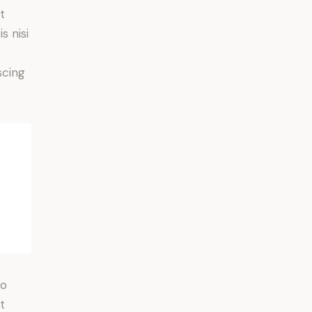
t
s nisi
scing
do
t