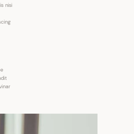
s nisi
scing
e
ce
ndit
vinar