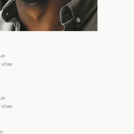
ue
 vitae
ue
 vitae
do