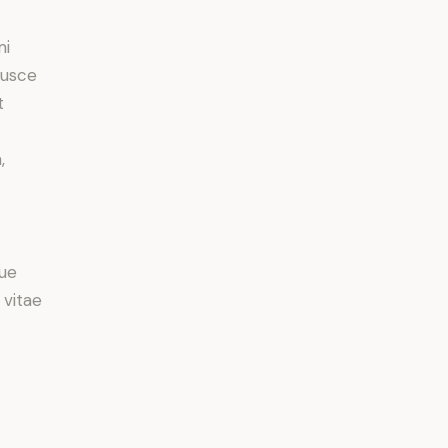
mi
Fusce
t
,
ue
 vitae