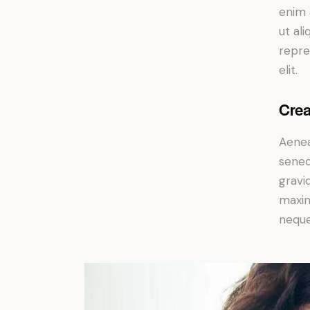
enim 
ut al
repre
elit.
Crea
Aenea
senec
gravid
maxim
neque