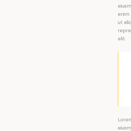
eiusm
enim 
ut al
repre
elit.
Lorem
eiusm