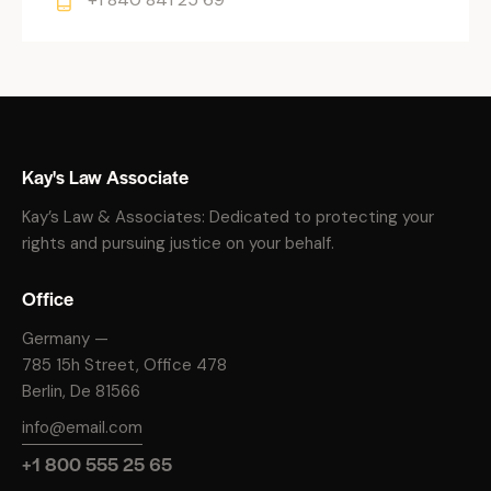
Kay's Law Associate
Kay’s Law & Associates: Dedicated to protecting your
rights and pursuing justice on your behalf.
Office
Germany —
785 15h Street, Office 478
Berlin, De 81566
info@email.com
+1 800 555 25 65