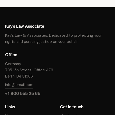
Kay's Law Associate
Kay’s Law & Associates: Dedicated to protecting your
rights and pursuing justice on your behalf.
Office
Germany —
785 15h Street, Office 478
Berlin, De 81566
info@email.com
+1 800 555 25 65
Links
Get in touch