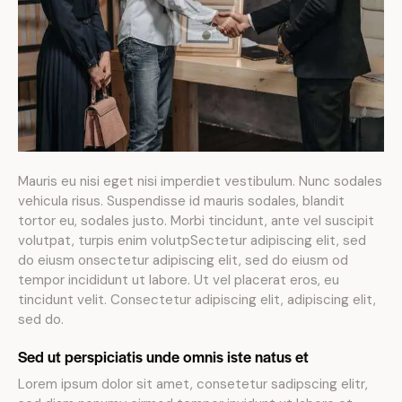
Mauris eu nisi eget nisi imperdiet vestibulum. Nunc sodales
vehicula risus. Suspendisse id mauris sodales, blandit
tortor eu, sodales justo. Morbi tincidunt, ante vel suscipit
volutpat, turpis enim volutpSectetur adipiscing elit, sed
do eiusm onsectetur adipiscing elit, sed do eiusm od
tempor incididunt ut labore. Ut vel placerat eros, eu
tincidunt velit. Consectetur adipiscing elit, adipiscing elit,
sed do.
Sed ut perspiciatis unde omnis iste natus et
Lorem ipsum dolor sit amet, consetetur sadipscing elitr,