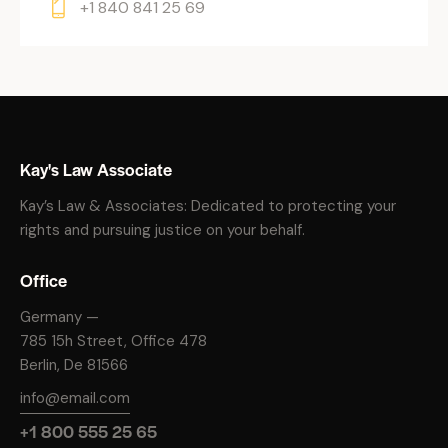
+1 840 841 25 69
Kay's Law Associate
Kay’s Law & Associates: Dedicated to protecting your
rights and pursuing justice on your behalf.
Office
Germany —
785 15h Street, Office 478
Berlin, De 81566
info@email.com
+1 800 555 25 65